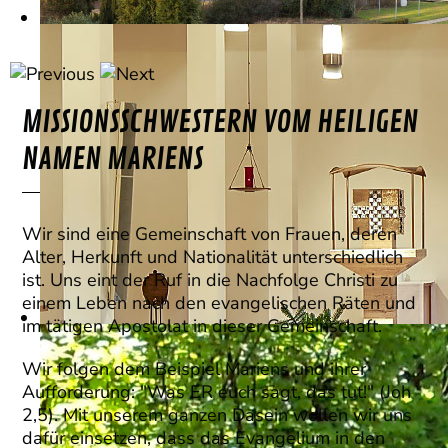
MISSIONSSCHWESTERN VOM HEILIGEN
NAMEN MARIENS
Wir sind eine Gemeinschaft von Frauen, deren
Alter, Herkunft und Nationalität unterschiedlich
ist. Uns eint der Ruf in die Nachfolge Christi zu
einem Leben nach den evangelischen Räten und
im tätigen Apostolat in dieser Gemeinschaft.
Wir folgen dem Beispiel Mariens und ihrer
Aufforderung: "Was ER euch sagt, das tut!" (Joh
2,5). Mit unserem ganzen Dasein wollen wir uns
dafür einsetzen, dass das Evangelium in den