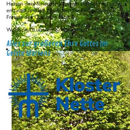
Herzen der Menschen Wurzeln schlägt und sich
entfaltet und die Menschen zur Freiheit und
Freude des Glaubens führt.
Wahlspruch unserer Kongregation:
Alles zur größeren Ehre Gottes im
Geiste Mariens