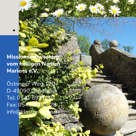
Missionsschwestern
vom heiligen Namen
Mariens e.V.
Östringer Weg 120
D-49090 Osnabrück
Tel: 0541 691100
Fax: 0541 6911028
info@kloster-nette.de